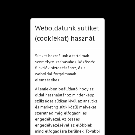
OM azonosító: 203060
Toggl
Felnőttképzési engedélyszám:
naviga
E/2020/000109
Nyilvántartási szám: B/2020/000467
Weboldalunk sütiket
(cookiekat) használ
Sütiket használunk a tartalmak
aSzakkör
személyre szabásához, közösségi
funkciók biztosításához, és a
weboldal forgalmának
elemzéséhez.
A lentiekben beállítható, hogy az
oldal használatához mindenképp
szükséges sütiken kívül az analitikai
A Nemzeti Művelődési Intézet által meghirdetett, aSzakkör Pilot 2.0
és marketing sütik közül melyeket
program keretében a Miskolci Szakképzési Centrum 2025 őszén 9
szeretnéd még elfogadni és
szakképző intézményében, összesen 10 szakkörrel csatlakozott a
engedélyezni. Az összes
Magyarország Kormányának támogatásával megvalósuló
engedélyezésével az előbbiek
hagyományőrző, közösségépítő kezdeményezéshez.
mind elfogadásra kerülnek. További